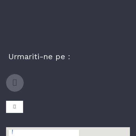
Urmariti-ne pe :
Toggle
Navigation
COMPANIA