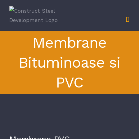
Skip
to
content
Membrane
Bituminoase si
PVC