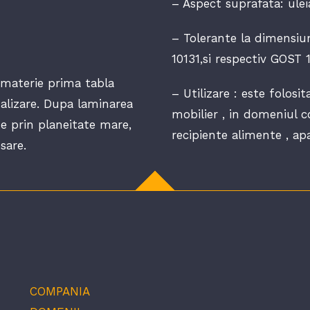
–
Aspect suprafata: ulei
– Tolerante la dimensiu
10131,si respectiv GOST
 materie prima tabla
– Utilizare : este folosi
talizare. Dupa laminarea
mobilier , in domeniul co
te prin planeitate mare,
recipiente alimente , ap
sare.
COMPANIA