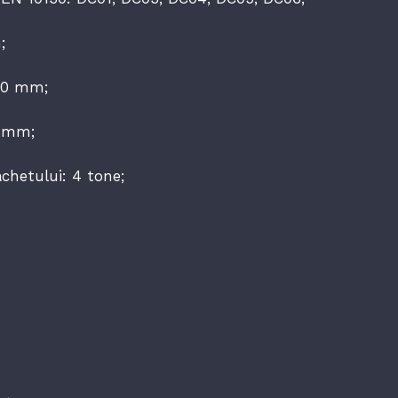
;
500 mm;
0 mm;
chetului: 4 tone;