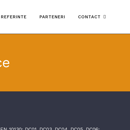
REFERINTE
PARTENERI
CONTACT
ce
 EN 10130: DC01, DC03, DC04, DC05, DC06;